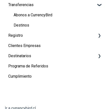
Transferencias
Abonos a CurrencyBird
Destinos
Registro
Clientes Empresas
Registro de usuarios
Destinatarios
Registro de empresas
Programa de Referidos
Canadá
Cumplimiento
Estados Unidos
Perú
México
Argentina
Ir a currencybird.cl