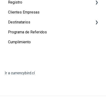
Registro
Clientes Empresas
Registro de usuarios
Destinatarios
Registro de empresas
Programa de Referidos
Canadá
Cumplimiento
Estados Unidos
Perú
México
Argentina
Ir a currencybird.cl
Australia
Nueva Zelanda