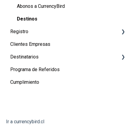
Abonos a CurrencyBird
Destinos
Registro
Clientes Empresas
Registro de usuarios
Destinatarios
Registro de empresas
Programa de Referidos
Canadá
Cumplimiento
Estados Unidos
Perú
México
Argentina
Ir a currencybird.cl
Australia